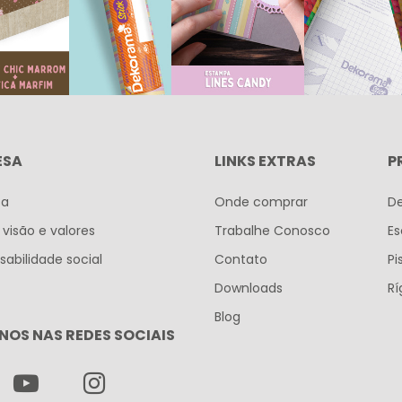
ESA
LINKS EXTRAS
P
sa
Onde comprar
D
 visão e valores
Trabalhe Conosco
Es
abilidade social
Contato
Pi
Downloads
Rí
Blog
NOS NAS REDES SOCIAIS