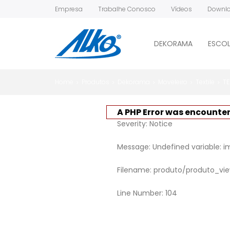
Empresa
Trabalhe Conosco
Vídeos
Downl
DEKORAMA
ESCOL
Home
Produtos
Dekorama
Moveleiro
Textile
TE
A PHP Error was encounte
Severity: Notice
Message: Undefined variable: 
Filename: produto/produto_vi
Line Number: 104