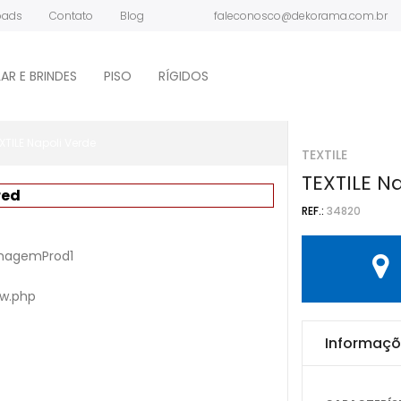
oads
Contato
Blog
faleconosco@dekorama.com.br
ONDE COMPRAR?
AR E BRINDES
PISO
RÍGIDOS
XTILE Napoli Verde
TEXTILE
TEXTILE N
red
REF.:
34820
imagemProd1
ew.php
Informaçõ