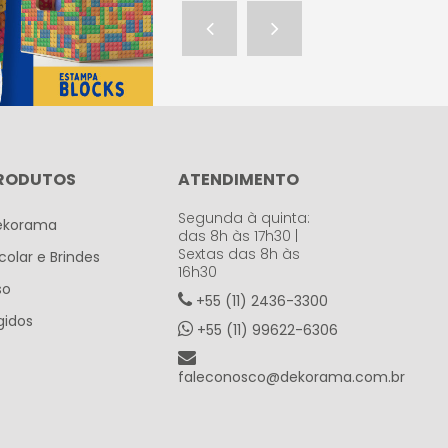
RODUTOS
ATENDIMENTO
Segunda à quinta:
ekorama
das 8h às 17h30 |
Sextas das 8h às
colar e Brindes
16h30
so
+55 (11) 2436-3300
gidos
+55 (11) 99622-6306
faleconosco@dekorama.com.br