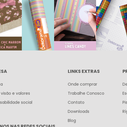
ESA
LINKS EXTRAS
P
sa
Onde comprar
D
 visão e valores
Trabalhe Conosco
Es
abilidade social
Contato
Pi
Downloads
Rí
Blog
NOS NAS REDES SOCIAIS