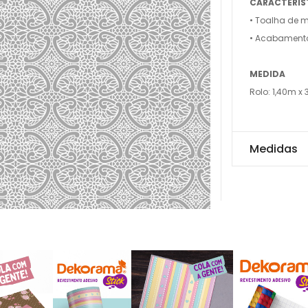
CARACTERÍS
• Toalha de m
• Acabament
MEDIDA
Rolo: 1,40m x
Medidas
Rolo: 1,40m x 30m