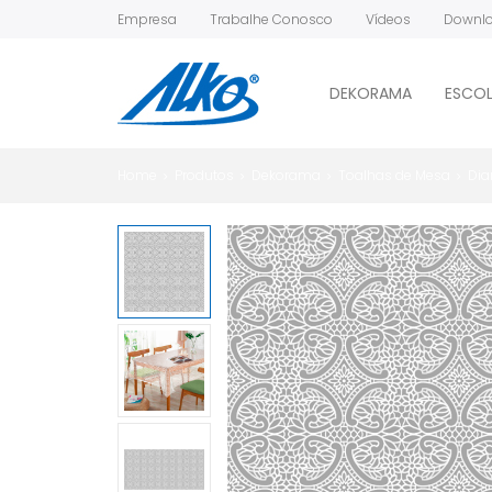
Empresa
Trabalhe Conosco
Vídeos
Downl
DEKORAMA
ESCOL
Home
Produtos
Dekorama
Toalhas de Mesa
Dia