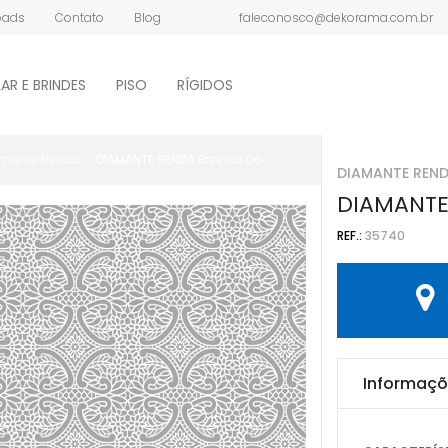
oads
Contato
Blog
faleconosco@dekorama.com.br
ONDE COMPRAR?
AR E BRINDES
PISO
RÍGIDOS
mante Renda
DIAMANTE RENDA Branco 06
DIAMANTE REN
DIAMANTE
REF.:
35740
Informaçõ