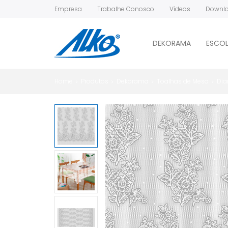
Empresa
Trabalhe Conosco
Vídeos
Downl
DEKORAMA
ESCOL
Home
Produtos
Dekorama
Toalhas de Mesa
Dia