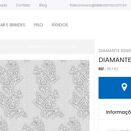
oads
Contato
Blog
faleconosco@dekorama.com.br
ONDE COMPRAR?
AR E BRINDES
PISO
RÍGIDOS
mante Renda
DIAMANTE RENDA Branco 08
DIAMANTE REN
DIAMANTE
REF.:
35742
Informaçõ