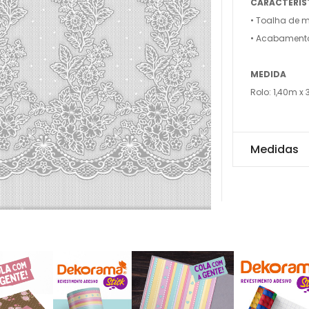
CARACTERÍS
• Toalha de m
• Acabament
MEDIDA
Rolo: 1,40m x
Medidas
Rolo: 1,40m x 30m