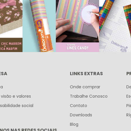
ESA
LINKS EXTRAS
P
sa
Onde comprar
D
 visão e valores
Trabalhe Conosco
Es
abilidade social
Contato
Pi
Downloads
Rí
Blog
NOS NAS REDES SOCIAIS